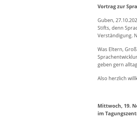
GESUNDH
Praxis 
Vortrag zur Spr
für die 
Praxis 
Ausgab
Guben, 27.10.202
Praxis 
Ausgab
Stifts, denn Spra
Praxis f
Verständigung. N
Praxis 
Was Eltern, Gro
Sprachentwicklun
geben gern allta
Also herzlich wi
Mittwoch, 19. 
im Tagungszent