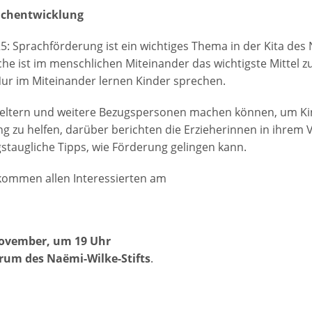
EIT! – Ihr Magazin
Innere Medizin /
für HNO-Heilkunde
achentwicklung
Oder-Neiße-Region
Bauchzentrum
für Orthopädie Guben
e 1
5: Sprachförderung ist ein wichtiges Thema in der Kita des
für Orthopädie Forst
Abteilung für Anästhes
e 2
che ist im menschlichen Miteinander das wichtigste Mittel z
ür Chirurgie
ur im Miteinander lernen Kinder sprechen.
Notfallzentrum
für Gefäßchirurgie
ßeltern und weitere Bezugspersonen machen können, um Ki
g zu helfen, darüber berichten die Erzieherinnen in ihrem V
gstaugliche Tipps, wie Förderung gelingen kann.
llkommen allen Interessierten am
November, um 19 Uhr
rum des Naëmi-Wilke-Stifts
.