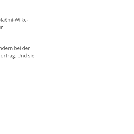
Gesundheitskooperation
“Naëmi+”
 Naëmi-Wilke-
ie
ur
ndern bei der
ortrag. Und sie