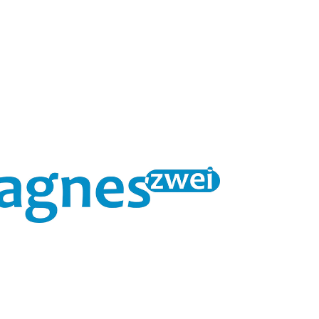
zwei
unterstützt chronisch
AGNES
kranke oder
mobilitätseingeschränkte Patienten
– falls nötig auch daheim. Fragen Sie
in der Praxis nach den
Möglichkeiten.