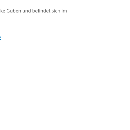
Gesundheitskooperation
“Naëmi+”
lke Guben und befindet sich im
ie
: