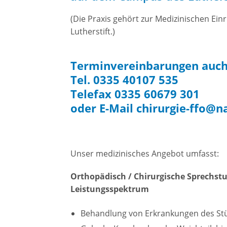
GESUNDH
Praxis 
für die 
(Die Praxis gehört zur Medizinischen Ei
Praxis 
Ausgab
Lutherstift.)
Praxis 
Ausgab
Praxis f
Terminvereinbarungen auch
Praxis 
Tel. 0335 40107 535
Telefax 0335 60679 301
oder E-Mail
chirurgie-ffo@n
Unser medizinisches Angebot umfasst:
Orthopädisch / Chirurgische Sprechst
Leistungsspektrum
Behandlung von Erkrankungen des St