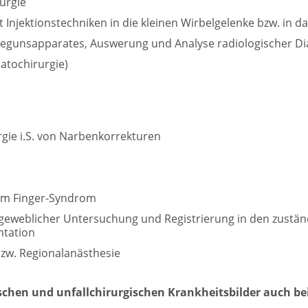
urgie
 Injektionstechniken in die kleinen Wirbelgelenke bzw. in 
wegunsapparates, Auswerung und Analyse radiologischer Di
atochirurgie)
rgie i.S. von Narbenkorrekturen
em Finger-Syndrom
geweblicher Untersuchung und Registrierung in den zustä
ntation
 bzw. Regionalanästhesie
ischen und unfallchirurgischen Krankheitsbilder auch be