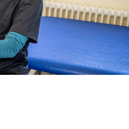
Gesundheitskooperation
“Naëmi+”
ie