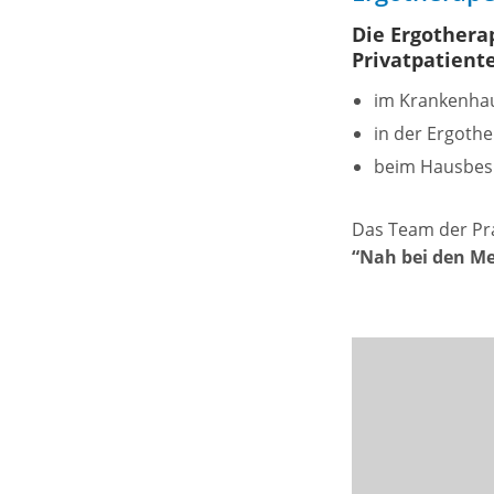
Die Ergothera
Privatpatient
im Krankenha
in der Ergoth
beim Hausbesu
Das Team der Pra
“Nah bei den M