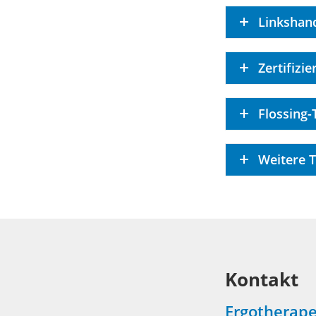
Linkshan
Zertifizi
Flossing-
Weitere 
Kontakt
Ergotherape