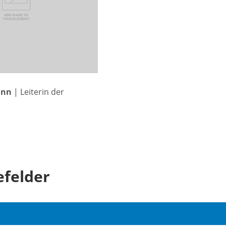
ann
| Leiterin der
efelder