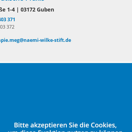
aße 1-4 | 03172 Guben
403 371
403 372
apie.meg@naemi-wilke-stift.de