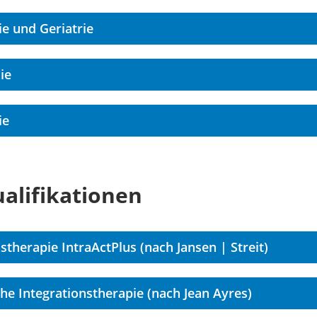
e und Geriatrie
ie
ie
alifikationen
stherapie IntraActPlus (nach Jansen | Streit)
he Integrationstherapie (nach Jean Ayres)