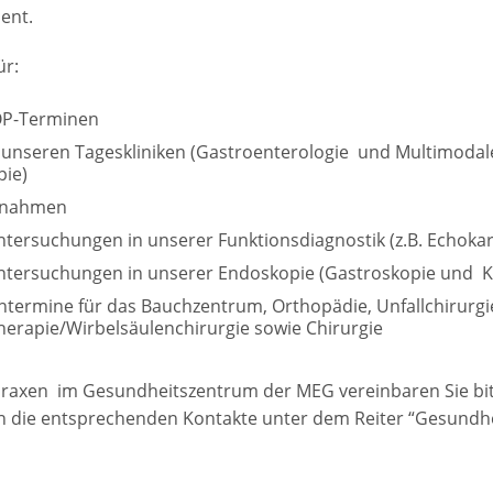
ent.
ür:
OP-Terminen
unseren Tageskliniken (Gastroenterologie und Multimodal
pie)
ufnahmen
ntersuchungen in unserer Funktionsdiagnostik (z.B. Echokar
ntersuchungen in unserer Endoskopie (Gastroskopie und K
termine für das Bauchzentrum, Orthopädie, Unfallchirurgi
herapie/Wirbelsäulenchirurgie sowie Chirurgie
Praxen im Gesundheitszentrum der MEG vereinbaren Sie bit
en die entsprechenden Kontakte unter dem Reiter “Gesundh