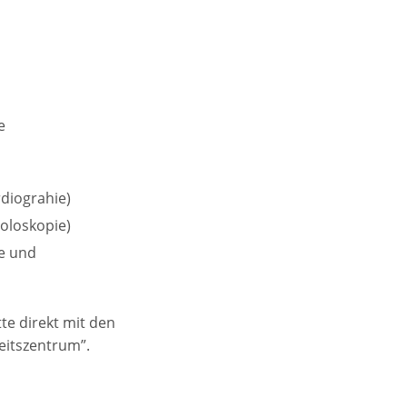
e
diograhie)
oloskopie)
e und
te direkt mit den
eitszentrum”.