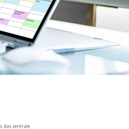
Gesundheitskooperation
“Naëmi+”
ie
s das zentrale