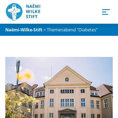
Naëmi-Wilke-Stift
>
Themenabend “Diabetes”