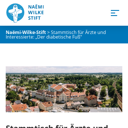
Naëmi-Wilke-Stift
>
Stammtisch für Ärzte und
Interessierte: „Der diabetische Fuß“