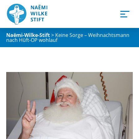
Naëmi-Wilke-Stift
>
Keine Sorge – Weihnachtsmann
nach Hüft-OP wohlauf