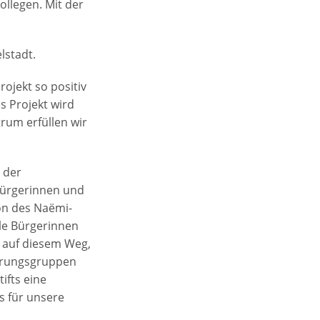
ollegen. Mit der
lstadt.
rojekt so positiv
es Projekt wird
rum erfüllen wir
 der
Bürgerinnen und
on des Naëmi-
lle Bürgerinnen
t auf diesem Weg,
kerungsgruppen
ifts eine
s für unsere