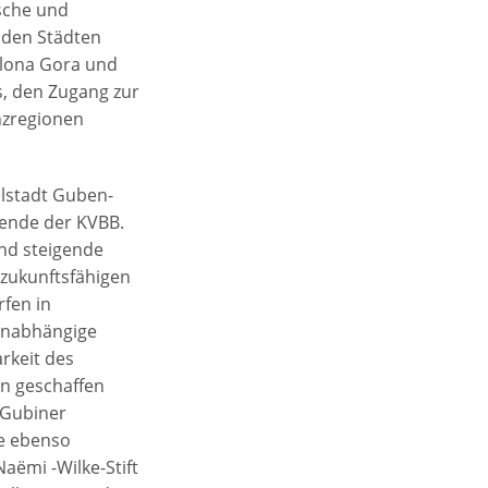
sche und
 den Städten
elona Gora und
s, den Zugang zur
nzregionen
elstadt Guben-
tzende der KVBB.
nd steigende
 zukunftsfähigen
fen in
unabhängige
rkeit des
en geschaffen
 Gubiner
te ebenso
aëmi -Wilke-Stift