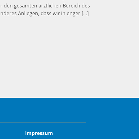
ür den gesamten ärztlichen Bereich des
nderes Anliegen, dass wir in enger […]
Impressum