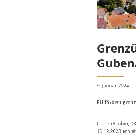
GESUNDH
Praxis 
für die 
Praxis 
Ausgab
Praxis 
Ausgab
Praxis f
Praxis 
Grenzü
Guben
9. Januar 2024
EU fördert gre
Guben/Gubin, 08
19.12.2023 erhie