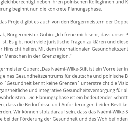
t gleichberechtigt neben ihren polnischen Kolleginnen und K
erung beginnt nun die konkrete Planungsphase.
as Projekt gibt es auch von den Bürgermeistern der Doppe
ak, Bürgermeister Gubin: „Ich freue mich sehr, dass unser P
st. Es gibt noch viele juristische Fragen zu klären und dies
er Hinsicht helfen. Mit dem internationalen Gesundheitszent
er Menschen in der Grenzregion.“
ermeister Guben: „Das Naëmi-Wilke-Stift ist ein Vorreiter in
g eines Gesundheitszentrums für deutsche und polnische 
o ´Gesundheit kennt keine Grenzen´ unterstreicht die Visi
e ganzheitliche und integrative Gesundheitsversorgung für a
währleisten. Die Planungsphase ist ein bedeutender Schrit
en, dass die Bedürfnisse und Anforderungen beider Bevöl
rden. Wir können stolz darauf sein, dass das Naëmi-Wilke-St
lle bei der Förderung der Gesundheit und des Wohlbefinden