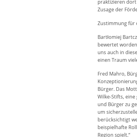
praktizieren dor
Zusage der Förd
Zustimmung für d
Bartłomiej Bartcz
bewertet worden i
uns auch in dies
einen Traum viel
Fred Mahro, Bürg
Konzeptionierun
Bürger. Das Mott
Wilke-Stifts, ein
und Bürger zu ge
um sicherzustell
berücksichtigt we
beispielhafte Ro
Region spielt.“