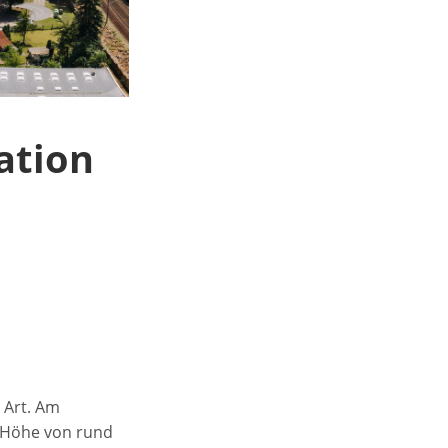
Gesundheitskooperation
“Naëmi+”
ie
ation
 Art. Am
n Höhe von rund