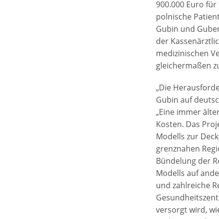
900.000 Euro für
polnische Patien
Gubin und Guben
der Kassenärztli
medizinischen Ve
gleichermaßen zu
„Die Herausforde
Gubin auf deutsch
„Eine immer ält
Kosten. Das Proj
Modells zur Dec
grenznahen Regi
Bündelung der Re
Modells auf ande
und zahlreiche R
Gesundheitszent
versorgt wird, wi