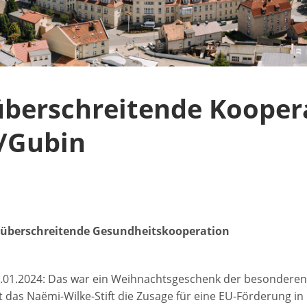
EIT! – Ihr Magazin
Innere Medizin /
für HNO-Heilkunde
Oder-Neiße-Region
Bauchzentrum
für Orthopädie Guben
e 1
für Orthopädie Forst
Abteilung für Anästhes
e 2
ür Chirurgie
Notfallzentrum
für Gefäßchirurgie
berschreitende Kooper
/Gubin
nzüberschreitende Gesundheitskooperation
.01.2024: Das war ein Weihnachtsgeschenk der besonderen
lt das Naëmi-Wilke-Stift die Zusage für eine EU-Förderung i