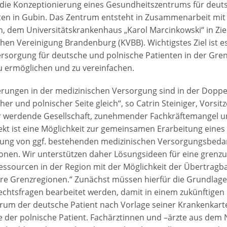
 die Konzeptionierung eines Gesundheitszentrums für deut
ten in Gubin. Das Zentrum entsteht in Zusammenarbeit mit
, dem Universitätskrankenhaus „Karol Marcinkowski“ in Zi
chen Vereinigung Brandenburg (KVBB). Wichtigstes Ziel ist e
rsorgung für deutsche und polnische Patienten in der Gre
 ermöglichen und zu vereinfachen.
rungen in der medizinischen Versorgung sind in der Dopp
er und polnischer Seite gleich“, so Catrin Steiniger, Vorsi
er werdende Gesellschaft, zunehmender Fachkräftemangel u
ekt ist eine Möglichkeit zur gemeinsamen Erarbeitung eines
kung von ggf. bestehenden medizinischen Versorgungsbedar
onen. Wir unterstützen daher Lösungsideen für eine grenz
ssourcen in der Region mit der Möglichkeit der Übertragba
re Grenzregionen.“ Zunächst müssen hierfür die Grundlag
echtsfragen bearbeitet werden, damit in einem zukünftigen
rum der deutsche Patient nach Vorlage seiner Krankenkar
e der polnische Patient. Fachärztinnen und –ärzte aus dem N