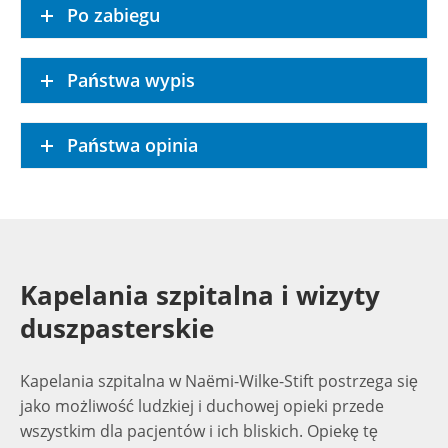
Po zabiegu
Państwa wypis
Państwa opinia
Kapelania szpitalna i wizyty
duszpasterskie
Kapelania szpitalna w Naëmi-Wilke-Stift postrzega się
jako możliwość ludzkiej i duchowej opieki przede
wszystkim dla pacjentów i ich bliskich. Opiekę tę