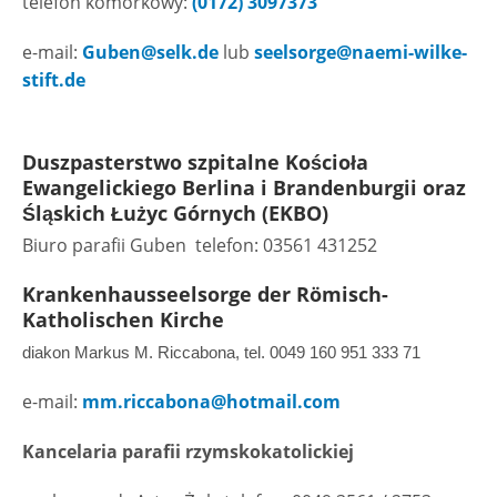
telefon komórkowy:
(0172) 3097373
e-mail:
Guben@selk.de
lub
seelsorge@naemi-wilke-
stift.de
Duszpasterstwo szpitalne Kościoła
Ewangelickiego Berlina i Brandenburgii oraz
Śląskich Łużyc Górnych (EKBO)
Biuro parafii Guben telefon: 03561 431252
Krankenhausseelsorge der Römisch-
Katholischen Kirche
diakon Markus M. Riccabona, tel. 0049 160 951 333 71
e-mail:
mm.riccabona@hotmail.com
Kancelaria parafii rzymskokatolickiej